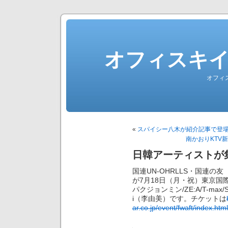
オフィスキ
オフィ
«
スパイシー八木が紹介記事で登
南かおりKTV
日韓アーティストが
国連UN-OHRLLS・国連の友 Friend’
が7月18日（月・祝）東京
パクジョンミン/ZE:A/T-ma
i（李由美）です。チケットは
ar.co.jp/event/fwaft/index.html