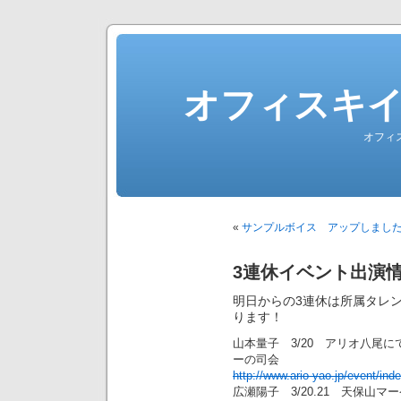
オフィスキ
オフィ
«
サンプルボイス アップしまし
3連休イベント出演
明日からの3連休は所属タレ
ります！
山本量子 3/20 アリオ八尾
ーの司会
http://www.ario-yao.jp/event/in
広瀬陽子 3/20.21 天保山