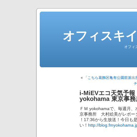
オフィスキ
オフィ
«
「こちら葛飾区亀有公園前派出
i-MiEVエコ天気予
yokohama 東京
ＦＭ yokohamaで、毎週
京事務所 大村絵美がレポータ
！17:36から生放送！今日
い！
http://blog.fmyokohama.j