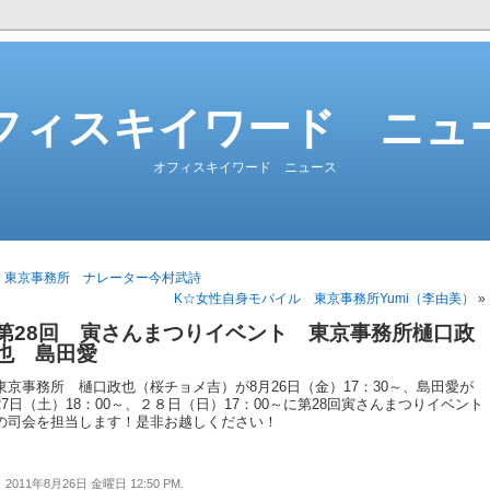
フィスキイワード ニュ
オフィスキイワード ニュース
«
東京事務所 ナレーター今村武詩
K☆女性自身モバイル 東京事務所Yumi（李由美）
»
第28回 寅さんまつりイベント 東京事務所樋口政
也 島田愛
東京事務所 樋口政也（桜チョメ吉）が8月26日（金）17：30～、島田愛が
27日（土）18：00～、２８日（日）17：00～に第28回寅さんまつりイベント
の司会を担当します！是非お越しください！
2011年8月26日 金曜日 12:50 PM.