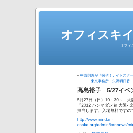
オフィスキ
オフィ
«
中西則善が『探偵！ナイトスク
東京事務所 矢野明日香 
高島裕子 5/27イベ
5月27日（日）10：30～ 
『2012 ハンマダン in 大
担当します。入場無料ですの
http://www.mindan-
osaka.org/admin/kannews/mi