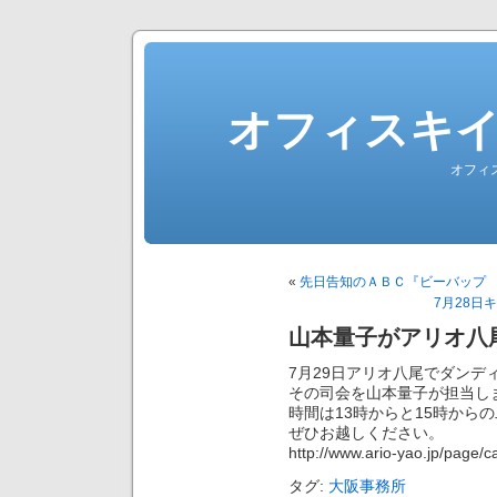
オフィスキ
オフィ
«
先日告知のＡＢＣ『ビーバップ
7月28
山本量子がアリオ八
7月29日アリオ八尾でダン
その司会を山本量子が担当し
時間は13時からと15時から
ぜひお越しください。
http://www.ario-yao.jp/page/ca
タグ:
大阪事務所