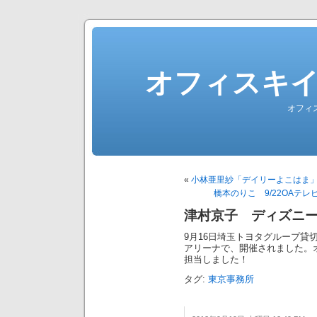
オフィスキ
オフィ
«
小林亜里紗「デイリーよこはま
橋本のりこ 9/22OAテレ
津村京子 ディズニ
9月16日埼玉トヨタグループ貸
アリーナで、開催されました。
担当しました！
タグ:
東京事務所