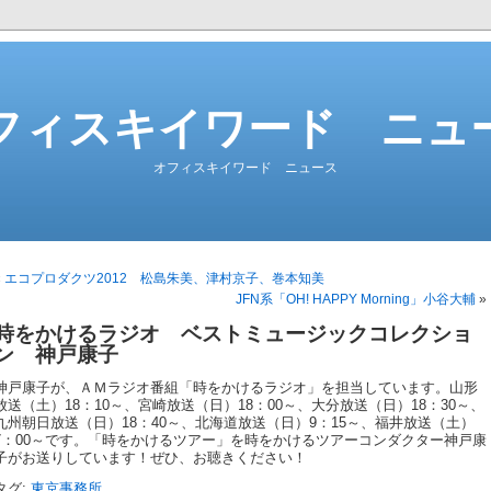
フィスキイワード ニュ
オフィスキイワード ニュース
«
エコプロダクツ2012 松島朱美、津村京子、巻本知美
JFN系「OH! HAPPY Morning」小谷大輔
»
時をかけるラジオ ベストミュージックコレクショ
ン 神戸康子
神戸康子が、ＡＭラジオ番組「時をかけるラジオ」を担当しています。山形
放送（土）18：10～、宮崎放送（日）18：00～、大分放送（日）18：30～、
九州朝日放送（日）18：40～、北海道放送（日）9：15～、福井放送（土）
7：00～です。「時をかけるツアー」を時をかけるツアーコンダクター神戸康
子がお送りしています！ぜひ、お聴きください！
タグ:
東京事務所