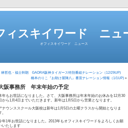
フィスキイワード ニュ
オフィスキイワード ニュース
«
林哲也・福士幹朗 GAORA阪神タイガース特別番組ナレーション（12/29UP)
橋本のりこ『お助け屋陣八』番宣ナレーション情報（1/1UP)
»
大阪事務所 年末年始の予定
本年もお世話になりました。さて、大阪事務所は年末年始のお休みを12月30
日から1月4日までいただきます。新年は1月5日から営業となります。
アナウンススクール大阪校は新年は1月5日の土曜クラスから開始となりま
す。
今年1年お世話になりました。2013年もオフィスキイワードをよろしくお願
いいたします