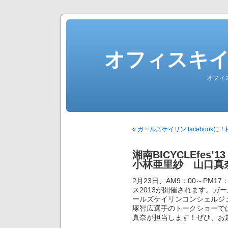
オフィスキ
オフィ
«
ガールズケイリン facebookに
湘南BICYCLEfe
小林亜里紗 山口真
2月23日、AM9：00～PM
ス2013が開催されます。ガ
ールズケイリンコンシェルジ
塚智広選手のトークショーで
真奈が担当します！ぜひ、お