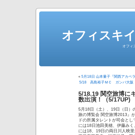
オフィスキ
オフィ
«
5月18日 山本量子『関西アカペラ
5/18 高島裕子ＭＣ ガンバ大阪
5/18.19 関空旅
数出演！（5/17UP)
5月18日（土）、19日（日
旅の博覧会 関空旅博2013
ドの所属タレントが司会とし
には18日池田美穂、伊藤みく
には18、19日の両日川人映