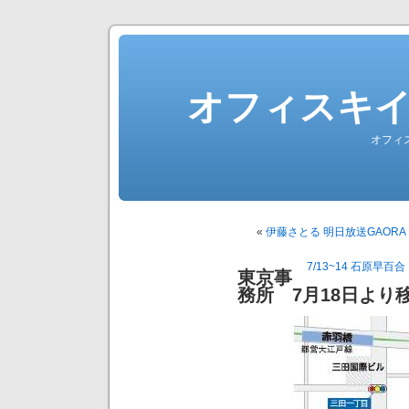
オフィスキ
オフィ
«
伊藤さとる 明日放送GAOR
7/13~14 石原早百
東京事
務所 7月18日より