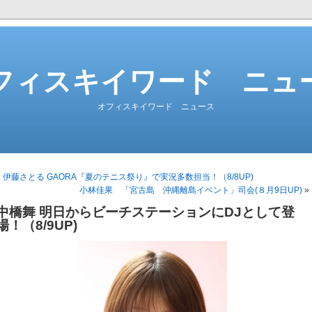
フィスキイワード ニュ
オフィスキイワード ニュース
«
伊藤さとる GAORA『夏のテニス祭り』で実況多数担当！（8/8UP)
小林佳果 「宮古島 沖縄離島イベント」司会(８月9日UP)
»
中橋舞 明日からビーチステーションにDJとして登
場！（8/9UP)