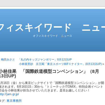
フィスキイワード ニュ
オフィスキイワード ニュース
«
梅田みさと 「丸の内キッズジャンボリー」8月12日UP
小林亜里紗 京王閣「東京スポーツ杯FⅡナイター」(8月13日UP)
»
小林佳果 「国際鉄道模型コンベンション」（8月
13日UP)
8月16日（金）から東京ビックサイトで「国際鉄道模型コンベンション」が開
催されます。8月16日15：30から「トミーテック/TOMIX」特別企画イベント
司会を小林佳果が担当させていただきます。是非お越しください！
ttp://jam.gr.jp/
タグ:
東京事務所