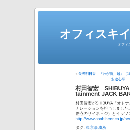
オフィスキ
オフィ
«
矢野明日香 『わが街川越』（10
安達心平 「
村田智宏 SHIBUY
tainment JACK
村田智宏がSHIBUYA「オトナハロウ
ナレーションを担当しました。
差点のサイネ－ジ）とイッツコ
http://www.asahibeer.co.jp/n
タグ:
東京事務所