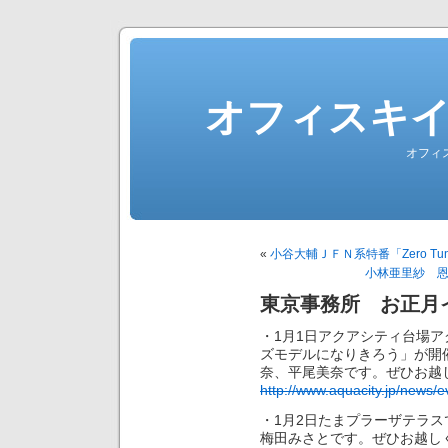
オフィスキ
オフィ
«
小谷大輔ＪＦＮ系特番「Zero Tu
小林亜里紗 恩
東京事務所 お正月イベ
・1月1日アクアシティ台場ア
ズモデルになりきろう」が開
奈、平尾美奈です。ぜひお越
http://www.aquacity.jp/news/e
・1月2日たまプラーザテラ
梅田みさとです。ぜひお越し