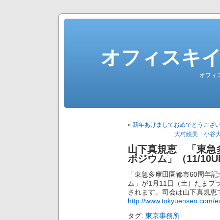
オフィスキ
オフィ
«
新年あけましておめでとうございます（
大村絵美 小谷大
山下真規恵 「東急
ポジウム」（11/10U
「東急多摩田園都市60周年記
ム」が1月11日（土）たまプラ
されます。司会は山下真規恵
http://www.tokyuensen.com/ev
タグ:
東京事務所