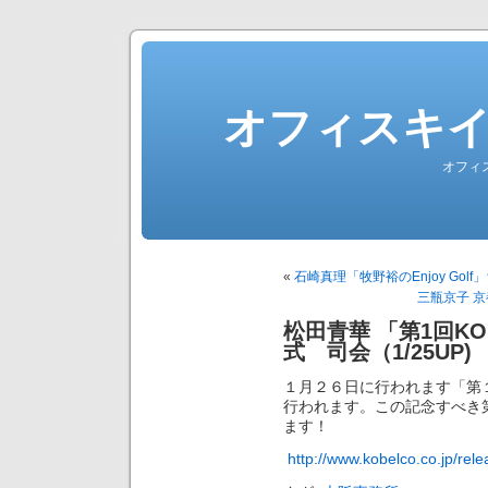
オフィスキ
オフィ
«
石崎真理「牧野裕のEnjoy Golf
三瓶京子 京
松田青華 「第1回K
式 司会（1/25UP)
１月２６日に行われます「第１
行われます。この記念すべき
ます！
http://www.kobelco.co.jp/re