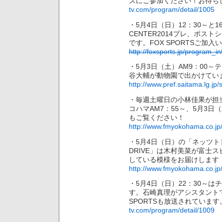
ズにご参加ください！お待ち
tv.com/program/detail/1005
・5月4日（日）12：30～と16：
CENTER2014プレ、ポス
です。FOX SPORTSご加
http://foxsports.jp/progra
・5月3日（土）AM9：00
谷大輔が動物園で出かけてい
http://www.pref.saitama.lg.jp/si
・毎週土曜日の小林佳果が担当の
コハマAM7：55～、5月3
もご覧ください！
http://www.fmyokohama.co.j
・5月4日（日）の「ネッツトヨタ湘南
DRIVE」は木村美菜が富士
している模様をお届けします
http://www.fmyokohama.co.jp
・5月4日（日）22：30～はチ
す。石崎真理がアシスタント
SPORTSも放送されていま
tv.com/program/detail/1009