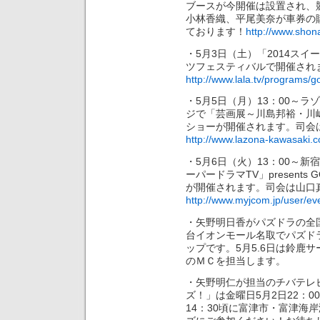
ブースが今開催は設置され、
小林香織、平尾美奈が車券の
ております！
http://www.sho
・5月3日（土）「2014ス
ツフェスティバルで開催され
http://www.lala.tv/programs
・5月5日（月）13：00～
ジで「芸画展～川島邦裕・川
ショーが開催されます。司会
http://www.lazona-kawasaki.
・5月6日（火）13：00～新
ーパードラマTV」presents G
が開催されます。司会は山口
http://www.myjcom.jp/user/e
・矢野明日香がパズドラの全国
台イオンモール名取でパズド
ップです。5月5.6日は鈴鹿
のＭＣを担当します。
・矢野明仁が担当のチバテレ
ズ！」は金曜日5月2日22：
14：30頃に富津市・富津海