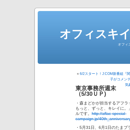
オフィスキ
オフィ
«
6/2スタート！J:COM新番組
子がコメンテ
気
東京事務所週末
（5/30ＵＰ)
・森まどかが担当するアフラ
もっと、ずっと、キレイに。
ルです。
http://aflac-special-
campaign.jp/40th_anniversary
・5月31日、6月1日のたまプラ