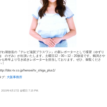
びわ湖放送の『テレビ滋賀プラスワン』の新レポーターとして楪望（ゆずり
は のぞみ）が出演いたします。土曜日12：00～12：20放送です。鶴渕さや
かも昨年より引き続きレポーターを担当しております。ぜひ、御覧くださ
い！
ttp://bbc-tv.co.jp/hensei/tv_shiga_plus1/
タグ:
大阪事務所
2015年4月17日 金曜日 7:15 PM.