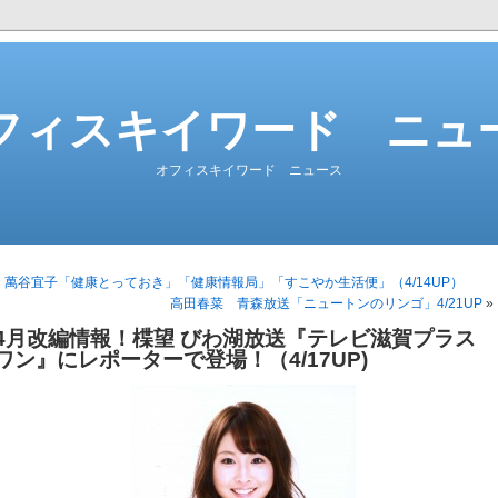
フィスキイワード ニュ
オフィスキイワード ニュース
«
萬谷宜子「健康とっておき」「健康情報局」「すこやか生活便」（4/14UP）
高田春菜 青森放送「ニュートンのリンゴ」4/21UP
»
4月改編情報！楪望 びわ湖放送『テレビ滋賀プラス
ワン』にレポーターで登場！（4/17UP)