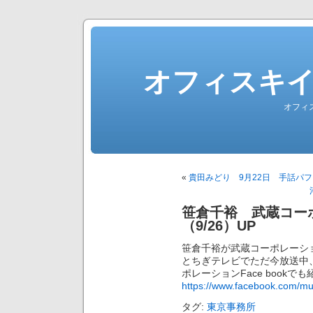
オフィスキ
オフィ
«
貴田みどり 9月22日 手話パフ
笹倉千裕 武蔵コー
（9/26）UP
笹倉千裕が武蔵コーポレーシ
とちぎテレビでただ今放送中
ポレーションFace bookで
https://www.facebook.com/mu
タグ:
東京事務所