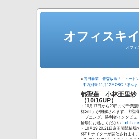
オフィスキ
オフィ
«
高田春菜 青森放送「ニュートンの
中西則善 11月12日OBC『ほん
都聖蓮 小林亜里紗
（10/16UP）
・10月17日から20日まで千葉
杯GⅢ」が開催されます。都聖
ープニング、勝利者インタビュ
輪場にお越しください！
chibake
・10月19.20.21日京王閣
杯FⅡナイターが開催されます