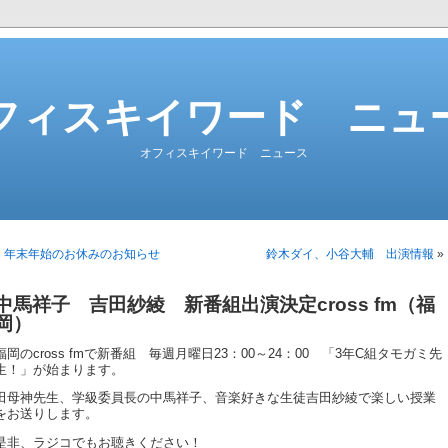
フィスキイワード ニュ
オフィスキイワード ニュース
«
年末年始のお休みのお知らせ
鈴木ダイ、小谷大輔 出演情報
»
中馬祥子 吉田紗綾 新番組出演決定cross fm（福
岡）
福岡のcross fmで新番組 毎週月曜日23：00～24：00 「3年C組タモガミ先
生！」が始まります。
田母神先生、学級委員長の中馬祥子、音楽好きな生徒吉田紗綾で楽しい授業
をお送りします。
是非、ラジコでもお聴きください！