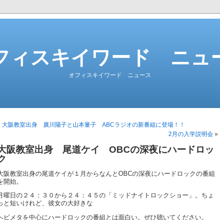
フィスキイワード ニュ
オフィスキイワード ニュース
«
大阪教室出身 廣川陽子と山本量子 ABCラジオの新番組に登場！！
2月の入学説明会
»
大阪教室出身 尾道ケイ OBCの深夜にハードロッ
ク
大阪教室出身の尾道ケイが１月からなんとOBCの深夜にハードロックの番組
を開始。
月曜日の２４：３０から２４：４５の「ミッドナイトロックショー」。ちょ
っと短いけれど、彼女の大好きな
ヘビメタを中心にハードロックの番組とは面白い。ぜひ聴いてください。