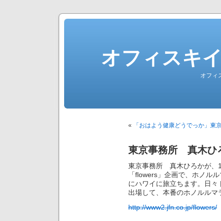
オフィスキ
オフィ
«
「おはよう健康どうでっか」東
東京事務所 真木ひ
東京事務所 真木ひろかが、1
「flowers」企画で、ホノ
にハワイに旅立ちます。日々
出場して、本番のホノルルマ
http://www2.jfn.co.jp/flowers/