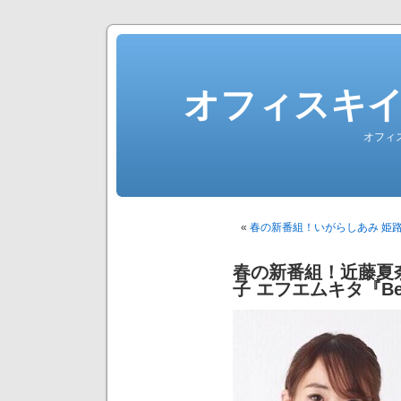
オフィスキ
オフィ
«
春の新番組！いがらしあみ 姫
春の新番組！近藤夏
子 エフエムキタ『Be 