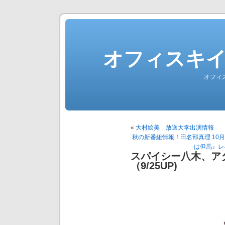
オフィスキ
オフィ
«
大村絵美 放送大学出演情報
秋の新番組情報！田名部真理 10
は但馬』レギ
スパイシー八木、ア
（9/25UP)