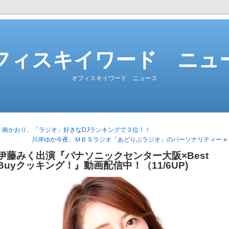
フィスキイワード ニュ
オフィスキイワード ニュース
«
南かおり、「ラジオ」好きなDJランキングで３位！！
川岸ゆか今夜、ＭＢＳラジオ「あどりぶラジオ」のパーソナリティー
»
伊藤みく出演『パナソニックセンター大阪×Best
Buyクッキング！』動画配信中！（11/6UP)