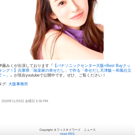
伊藤みくが出演しております『
【パナソニックセンター大阪×Best Buyクッ
キング！】兵庫県「味楽家の幸せだし」で作る「幸せだし天津飯～和風仕立
て～」
』が現在youtubeで公開中です。ぜひ、ご覧ください！
タグ:
大阪事務所
2020年11月6日 金曜日 6:30 PM.
Copyright オフィスキイワード ニュース
news RSS
.