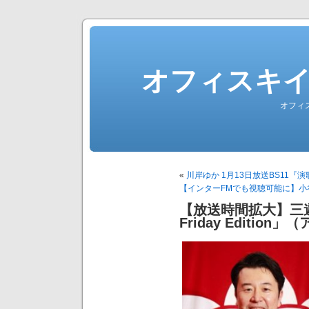
オフィスキ
オフィ
«
川岸ゆか 1月13日放送BS11『演
【インターFMでも視聴可能に】小谷大輔
【放送時間拡大】三遊
Friday Editi