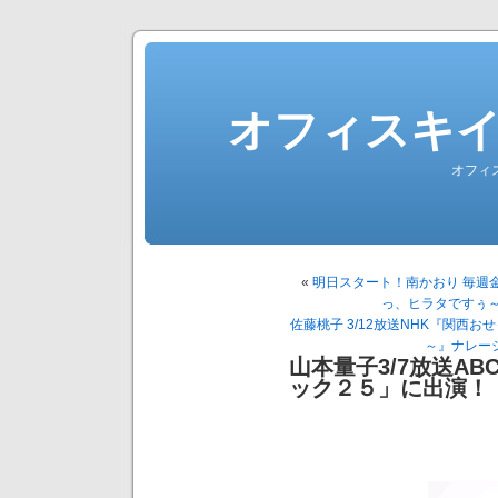
オフィスキ
オフィ
«
明日スタート！南かおり 毎週金
っ、ヒラタですぅ～
佐藤桃子 3/12放送NHK『関西
～』ナレーシ
山本量子3/7放送A
ック２５」に出演！（