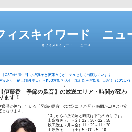
フィスキイワード ニュ
オフィスキイワード ニュース
«
【GSTV出演中!!】小坂真琴と伊藤みくがモデルとして出演しています
南かおり・福士幹朗 本日からKBS京都ラジオ『花まるお得市場』出演！（10/1UP)
»
【伊藤香 季節の足音】の放送エリア・時間が変わ
ります！
伊藤香が担当している「季節の足音」の放送エリア(局)・時間が10月より変
更となります。
10月からの放送局と時間は下記の通りです。
山梨放送（月～金）12：30～12：35
秋田放送（月～金）11：25～11：30
山陰放送 （土）5：00～5：10