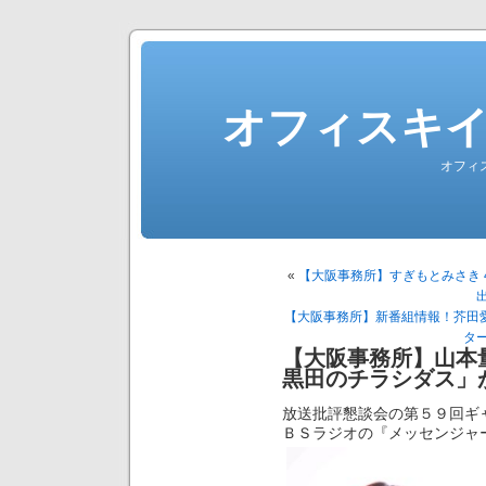
オフィスキ
オフィ
«
【大阪事務所】すぎもとみさき 4
出
【大阪事務所】新番組情報！芥田愛菜
ター
【大阪事務所】山本
黒田のチラシダス」
放送批評懇談会の第５９回ギ
ＢＳラジオの『メッセンジャ