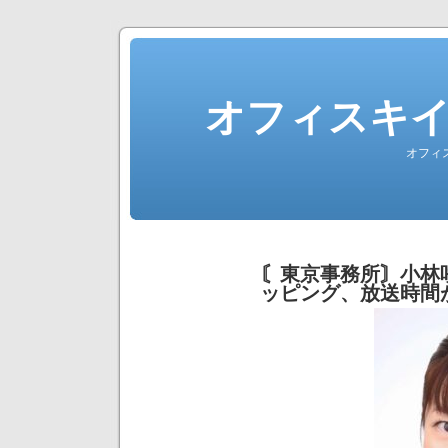
オフィスキ
オフィ
〘東京事務所〙小林
ッピング、放送時間