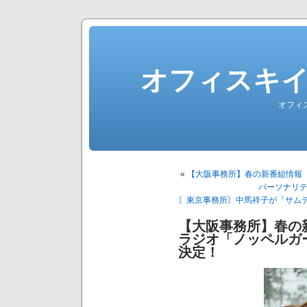
オフィスキ
オフィ
«
【大阪事務所】春の新番組情報 
パーソナリ
〘東京事務所〙中馬祥子が「サムデ
【大阪事務所】春の
ラジオ「ノッペルガ
決定！