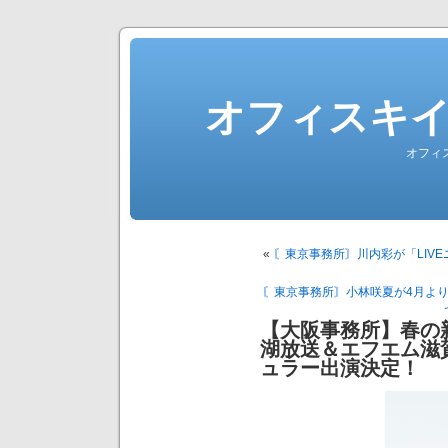
オフィスキ
オフィ
«
〘東京事務所〙川内彩が「LIV
〘東京事務所〙小林咲夏が4月よ
【大阪事務所】春の
湖放送＆エフエム滋
ュラー出演決定！