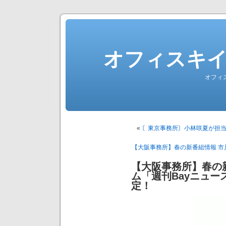
オフィスキ
オフィ
«
〘東京事務所〙小林咲夏が担当
【大阪事務所】春の新番組情報 市川
【大阪事務所】春の
ム「週刊Bayニュ
定！