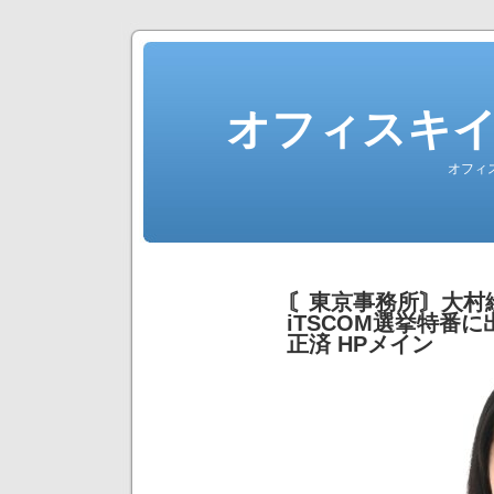
オフィスキ
オフィ
〘東京事務所〙大村
iTSCOM選挙特番
正済 HPメイン