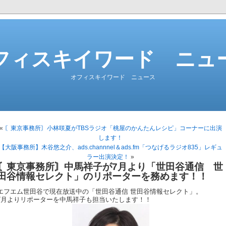
フィスキイワード ニュ
オフィスキイワード ニュース
«
〘東京事務所〙小林咲夏がTBSラジオ「桃屋のかんたんレシピ」コーナーに出演
します！
【大阪事務所】木谷悠之介、ads.channnel＆ads.fm「つなげるラジオ835」レギュ
ラー出演決定！
»
〘東京事務所〙中馬祥子が7月より「世田谷通信 世
田谷情報セレクト」のリポーターを務めます！！
エフエム世田谷で現在放送中の「世田谷通信 世田谷情報セレクト」。
7月よりリポーターを中馬祥子も担当いたします！！