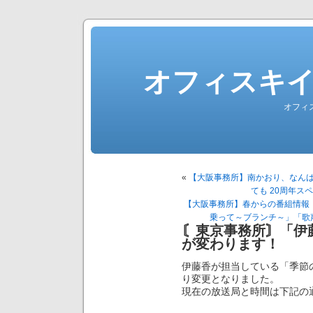
オフィスキ
オフィ
«
【大阪事務所】南かおり、なんば
ても 20周年ス
【大阪事務所】春からの番組情報
乗って～ブランチ～」「歌
〘東京事務所〙「伊
が変わります！
伊藤香が担当している「季節の
り変更となりました。
現在の放送局と時間は下記の