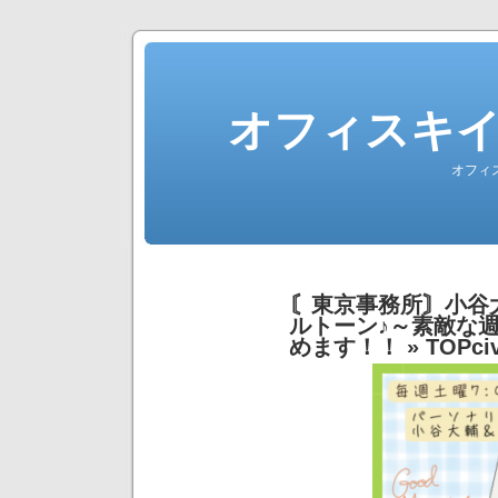
オフィスキ
オフィ
〘東京事務所〙小谷
ルトーン♪～素敵な
めます！！
» TOPciv