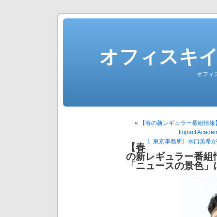
オフィスキ
オフィ
«
【春の新レギュラー番組情報】竹
Impact A
〘東京事務所〙水口美希が
【春
の新レギュラー番組
「ニュースの景色」