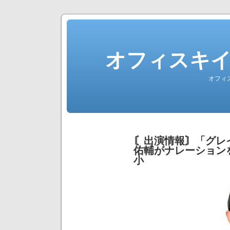
オフィスキ
オフィ
〘出演情報〙「グレ
佑輔がナレーション
小