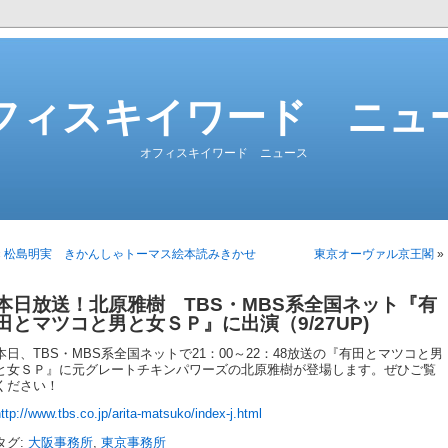
フィスキイワード ニュ
オフィスキイワード ニュース
«
松島明実 きかんしゃトーマス絵本読みきかせ
東京オーヴァル京王閣
»
本日放送！北原雅樹 TBS・MBS系全国ネット『有
田とマツコと男と女ＳＰ』に出演（9/27UP)
本日、TBS・MBS系全国ネットで21：00～22：48放送の『有田とマツコと男
と女ＳＰ』に元グレートチキンパワーズの北原雅樹が登場します。ぜひご覧
ください！
ttp://www.tbs.co.jp/arita-matsuko/index-j.html
タグ:
大阪事務所
,
東京事務所