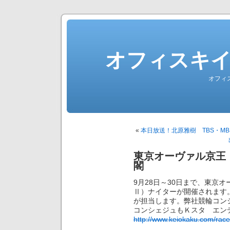
オフィスキ
オフィ
«
本日放送！北原雅樹 TBS・M
東京オーヴァル京王
閣
9月28日～30日まで、東京
Ⅱ）ナイターが開催されます
が担当します。弊社競輪コン
コンシェジュもＫスタ エン
http://www.keiokaku.com/race