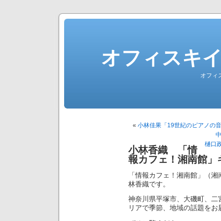
オフィスキ
オフィ
«
小林佳果「19世紀のピアノの
樋口
小林香織 「情
報カフェ！湘南館」キ
「情報カフェ！湘南館」（湘
林香織です。
神奈川県平塚市、大磯町、二
リアで季節、地域の話題をお