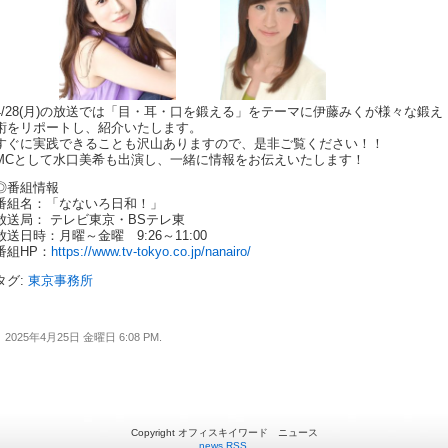
4/28(月)の放送では「目・耳・口を鍛える」をテーマに伊藤みくが様々な鍛え
術をリポートし、紹介いたします。
すぐに実践できることも沢山ありますので、是非ご覧ください！！
MCとして水口美希も出演し、一緒に情報をお伝えいたします！
◎番組情報
番組名：「なないろ日和！」
放送局： テレビ東京・BSテレ東
放送日時：月曜～金曜 9:26～11:00
番組HP：
https://www.tv-tokyo.co.jp/nanairo/
タグ:
東京事務所
2025年4月25日 金曜日 6:08 PM.
Copyright オフィスキイワード ニュース
news RSS
.