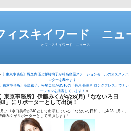
フィスキイワード ニュ
オフィスキイワード ニュース
«
〘東京事務所〙堀之内優と杉﨑桃子が柏高島屋ステーションモールのオススメハ
ンターを務めます！
〘東京事務所〙高島裕子、松尾美歌がBS10の「長息 長生き ロングブレス」でナレ
ーションを担当しています！
»
〘東京事務所〙伊藤みくが4/28(月)「なないろ日
和!」にリポーターとして出演！
4月より水口美希がMCとして出演している「なないろ日和!」に4/28（月）、
伊藤みくがリポーターとして出演します!