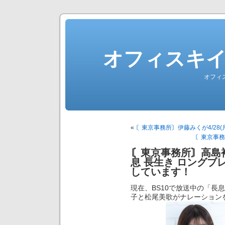
オフィスキ
オフィ
«
〘東京事務所〙伊藤みくが4/28
〘東京事務
〘東京事務所〙高島裕
息 長生き ロングブ
しています！
現在、BS10で放送中の「長
子と松尾美歌がナレーション