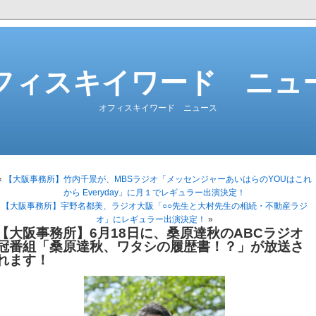
フィスキイワード ニュ
オフィスキイワード ニュース
«
【大阪事務所】竹内千景が、MBSラジオ「メッセンジャーあいはらのYOUはこれ
から Everyday」に月１でレギュラー出演決定！
【大阪事務所】宇野名都美、ラジオ大阪「○○先生と大村先生の相続・不動産ラジ
オ」にレギュラー出演決定！
»
【大阪事務所】6月18日に、桑原達秋のABCラジオ
冠番組「桑原達秋、ワタシの履歴書！？」が放送さ
れます！