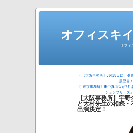
オフィスキ
オフィ
«
【大阪事務所】6月18日に、桑
履歴書
〘東京事務所〙田中真由香が7月
ションプリーズ
【大阪事務所】宇野
と大村先生の相続・
出演決定！